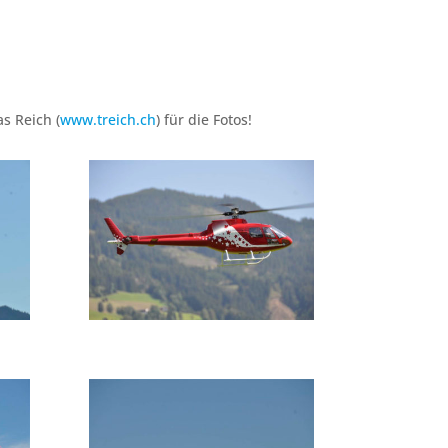
s Reich (
www.treich.ch
) für die Fotos!